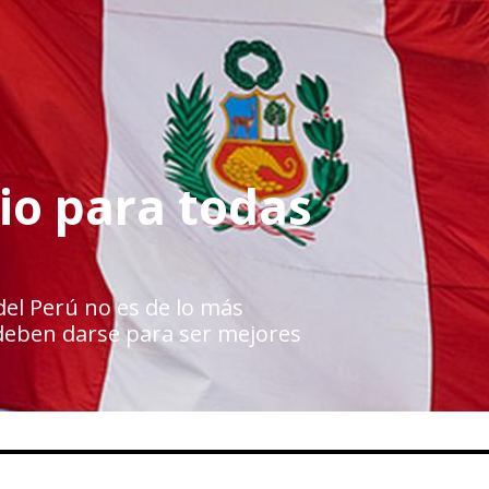
io para todas
del Perú no es de lo más
deben darse para ser mejores