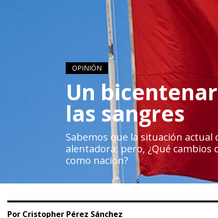
OPINIÓN
Un bicentenar
las sangres
Sabemos que la situación actual 
alentadora; pero, ¿Qué cambios 
como nación?
Por Cristopher Pérez Sánchez