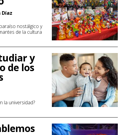
o
n Díaz
paraíso nostálgico y
mantes de la cultura
tudiar y
ío de los
s
n la universidad?
ablemos