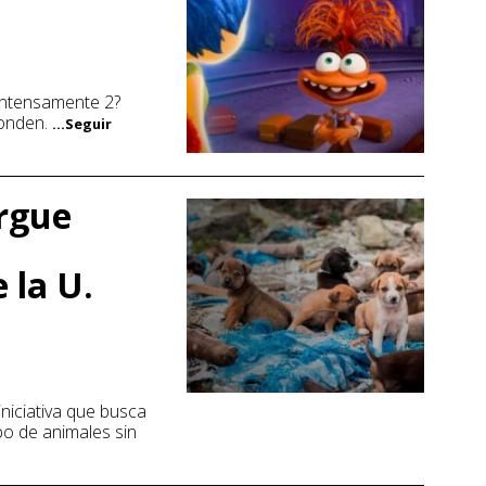
 Intensamente 2?
ponden.
...Seguir
ergue
 la U.
iniciativa que busca
po de animales sin