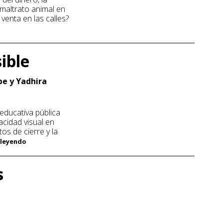
 maltrato animal en
 venta en las calles?
sible
be y Yadhira
n educativa pública
acidad visual en
tos de cierre y la
r leyendo
s