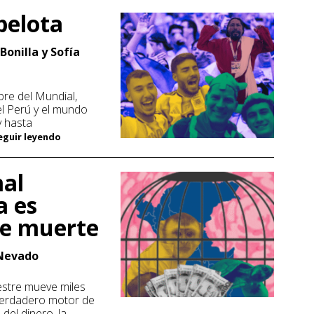
pelota
Bonilla y Sofía
bre del Mundial,
el Perú y el mundo
y hasta
Seguir leyendo
mal
a es
de muerte
 Nevado
vestre mueve miles
verdadero motor de
 del dinero, la