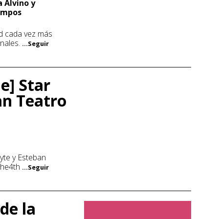
a Alvino y
Campos
ad cada vez más
nales.
...Seguir
e] Star
an Teatro
yte y Esteban
The4th
...Seguir
de la