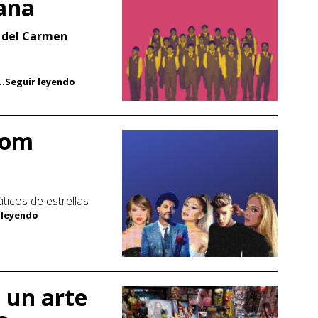
ana
 del Carmen
...Seguir leyendo
dom
ticos de estrellas
r leyendo
 un arte