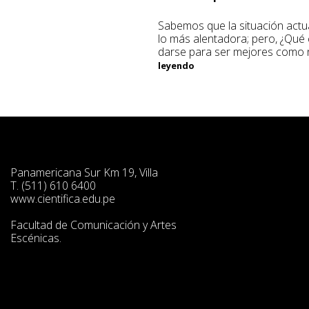
Sabemos que la situación actu
lo más alentadora; pero, ¿Qu
darse para ser mejores como
leyendo
Panamericana Sur Km 19, Villa
T. (511) 610 6400
www.cientifica.edu.pe
Facultad de Comunicación y Artes
Escénicas.