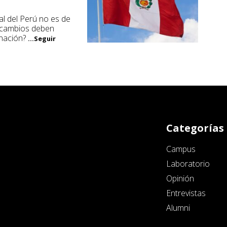
al del Perú no es de
é cambios deben
 nación?
...Seguir
Categorías
Campus
Laboratorio
Opinión
Entrevistas
Alumni