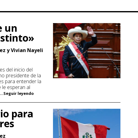
e un
istinto»
ez y Vivian Nayeli
 del inicio del
o presidente de la
ves para entender la
e le esperan al
...Seguir leyendo
io para
res
hez