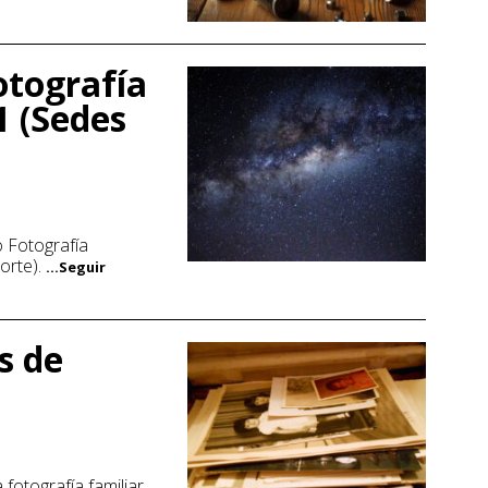
otografía
1 (Sedes
o Fotografía
orte).
...Seguir
s de
 fotografía familiar