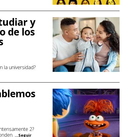
tudiar y
ío de los
s
n la universidad?
ablemos
 Intensamente 2?
ponden.
...Seguir