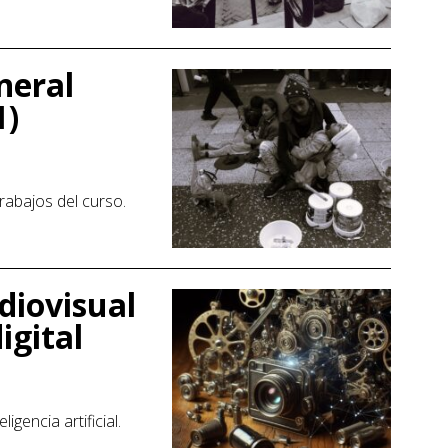
neral
1)
rabajos del curso.
diovisual
igital
igencia artificial.