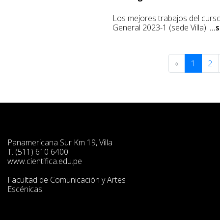
Los mejores trabajos del curs
General 2023-1 (sede Villa).
...
«
1
2
Panamericana Sur Km 19, Villa
T. (511) 610 6400
www.cientifica.edu.pe
Facultad de Comunicación y Artes
Escénicas.