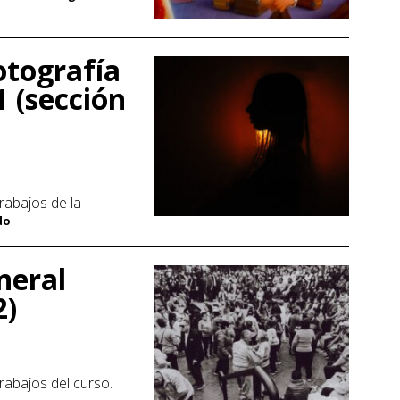
otografía
1 (sección
rabajos de la
do
neral
2)
rabajos del curso.