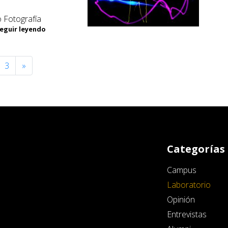
o Fotografía
Seguir leyendo
3
»
Categorías
Campus
Laboratorio
Opinión
Entrevistas