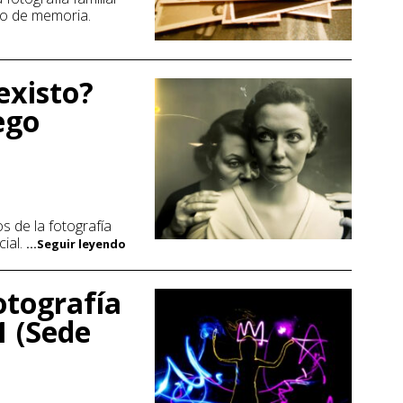
to de memoria.
existo?
ego
s de la fotografía
cial.
...Seguir leyendo
otografía
1 (Sede