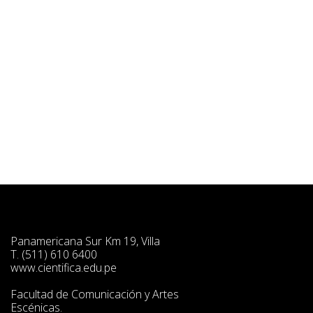
Panamericana Sur Km 19, Villa
T. (511) 610 6400
www.cientifica.edu.pe
Facultad de Comunicación y Artes
Escénicas.