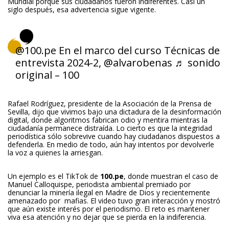
Mundial porque sus ciudadanos fueron indiferentes. Casi un
siglo después, esa advertencia sigue vigente.
@100.pe
En el marco del curso Técnicas de
entrevista 2024-2, @alvarobenas
♬ sonido
original – 100
Rafael Rodríguez, presidente de la Asociación de la Prensa de
Sevilla, dijo que vivimos bajo una dictadura de la desinformación
digital, donde algoritmos fabrican odio y mentira mientras la
ciudadanía permanece distraída. Lo cierto es que la integridad
periodística sólo sobrevive cuando hay ciudadanos dispuestos a
defenderla. En medio de todo, aún hay intentos por devolverle
la voz a quienes la arriesgan.
Un ejemplo es el TikTok de
100.pe
, donde muestran el caso de
Manuel Calloquispe, periodista ambiental premiado por
denunciar la minería ilegal en Madre de Dios y recientemente
amenazado por mafias. El video tuvo gran interacción y mostró
que aún existe interés por el periodismo. El reto es mantener
viva esa atención y no dejar que se pierda en la indiferencia.