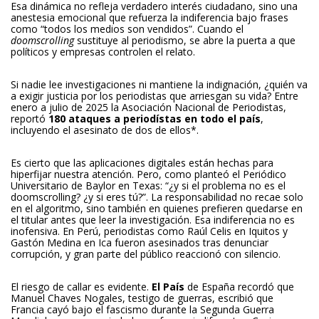
Esa dinámica no refleja verdadero interés ciudadano, sino una
anestesia emocional que refuerza la indiferencia bajo frases
como “todos los medios son vendidos”. Cuando el
doomscrolling
sustituye al periodismo, se abre la puerta a que
políticos y empresas controlen el relato.
Si nadie lee investigaciones ni mantiene la indignación, ¿quién va
a exigir justicia por los periodistas que arriesgan su vida? Entre
enero a julio de 2025 la Asociación Nacional de Periodistas,
reportó
180 ataques a periodístas en todo el país
,
incluyendo el asesinato de dos de ellos*.
Es cierto que las aplicaciones digitales están hechas para
hiperfijar nuestra atención. Pero, como planteó el Periódico
Universitario de Baylor en Texas: “¿y si el problema no es el
doomscrolling? ¿y si eres tú?”. La responsabilidad no recae solo
en el algoritmo, sino también en quienes prefieren quedarse en
el titular antes que leer la investigación. Esa indiferencia no es
inofensiva. En Perú, periodistas como Raúl Celis en Iquitos y
Gastón Medina en Ica fueron asesinados tras denunciar
corrupción, y gran parte del público reaccionó con silencio.
El riesgo de callar es evidente.
El País
de España recordó que
Manuel Chaves Nogales, testigo de guerras, escribió que
Francia cayó bajo el fascismo durante la Segunda Guerra