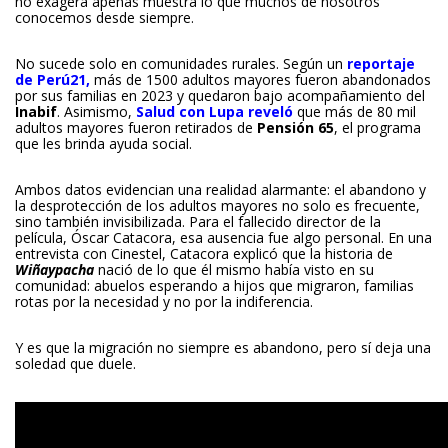
no exagera apenas muestra lo que muchos de nosotros
conocemos desde siempre.
No sucede solo en comunidades rurales. Según un
reportaje
de Perú21
,
más de 1500 adultos mayores fueron abandonados
por sus familias en 2023 y quedaron bajo acompañamiento del
Inabif
. Asimismo,
Salud con Lupa reveló
que más de 80 mil
adultos mayores fueron retirados de
Pensión 65
, el programa
que les brinda ayuda social.
Ambos datos evidencian una realidad alarmante: el abandono y
la desprotección de los adultos mayores no solo es frecuente,
sino también invisibilizada. Para el fallecido director de la
película, Óscar Catacora, esa ausencia fue algo personal. En una
entrevista con Cinestel, Catacora explicó que la historia de
Wiñaypacha
nació de lo que él mismo había visto en su
comunidad: abuelos esperando a hijos que migraron, familias
rotas por la necesidad y no por la indiferencia.
Y es que la migración no siempre es abandono, pero sí deja una
soledad que duele.