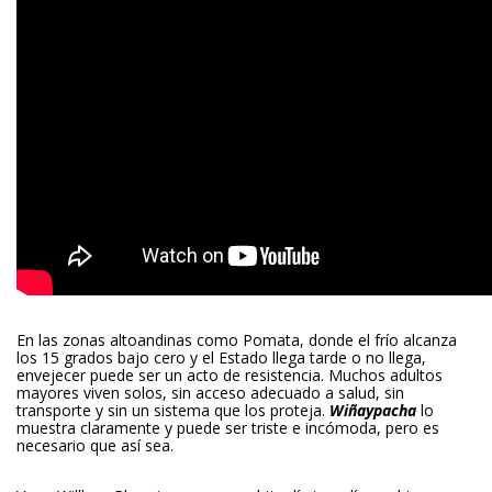
En las zonas altoandinas como Pomata, donde el frío alcanza
los 15 grados bajo cero y el Estado llega tarde o no llega,
envejecer puede ser un acto de resistencia. Muchos adultos
mayores viven solos, sin acceso adecuado a salud, sin
transporte y sin un sistema que los proteja.
Wiñaypacha
lo
muestra claramente y puede ser triste e incómoda, pero es
necesario que así sea.