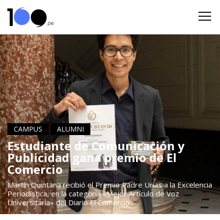
CAMPUS
ALUMNI
Estudiante de Comunicación y
Publicidad gana premio de El
Comercio
Martín Quintana recibió el Premio Padre Urías a la Excelencia
Periodística, en la categoría «Mejor Artículo de Voz
Universitaria» del Diario El Comercio.