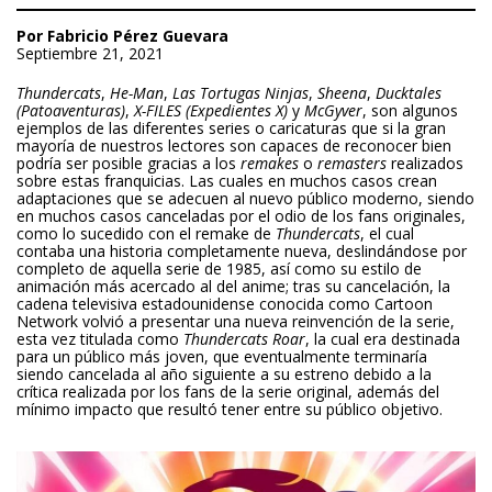
Por Fabricio Pérez Guevara
Septiembre 21, 2021
Thundercats
,
He-Man
,
Las Tortugas Ninjas
,
Sheena
,
Ducktales
(Patoaventuras)
,
X-FILES (Expedientes X)
y
McGyver
, son algunos
ejemplos de las diferentes series o caricaturas que si la gran
mayoría de nuestros lectores son capaces de reconocer bien
podría ser posible gracias a los
remakes
o
remasters
realizados
sobre estas franquicias. Las cuales en muchos casos crean
adaptaciones que se adecuen al nuevo público moderno, siendo
en muchos casos canceladas por el odio de los fans originales,
como lo sucedido con el remake de
Thundercats
, el cual
contaba una historia completamente nueva, deslindándose por
completo de aquella serie de 1985, así como su estilo de
animación más acercado al del anime; tras su cancelación, la
cadena televisiva estadounidense conocida como Cartoon
Network volvió a presentar una nueva reinvención de la serie,
esta vez titulada como
Thundercats Roar
, la cual era destinada
para un público más joven, que eventualmente terminaría
siendo cancelada al año siguiente a su estreno debido a la
crítica realizada por los fans de la serie original, además del
mínimo impacto que resultó tener entre su público objetivo.