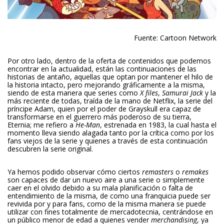
Fuente: Cartoon Network
Por otro lado, dentro de la oferta de contenidos que podemos
encontrar en la actualidad, están las continuaciones de las
historias de antaño, aquellas que optan por mantener el hilo de
la historia intacto, pero mejorando gráficamente a la misma,
siendo de esta manera que series como
X files
,
Samurai Jack
y la
más reciente de todas, traída de la mano de Netflix, la serie del
príncipe Adam, quien por el poder de Grayskull era capaz de
transformarse en el guerrero más poderoso de su tierra,
Eternia; me refiero a
He-Man
, estrenada en 1983, la cual hasta el
momento lleva siendo alagada tanto por la crítica como por los
fans viejos de la serie y quienes a través de esta continuación
descubren la serie original.
Ya hemos podido observar cómo ciertos
remasters
o
remakes
son capaces de dar un nuevo aire a una serie o simplemente
caer en el olvido debido a su mala planificación o falta de
entendimiento de la misma, de como una franquicia puede ser
revivida por y para fans, como de la misma manera se puede
utilizar con fines totalmente de mercadotecnia, centrándose en
un público menor de edad a quienes vender
merchandising
, ya