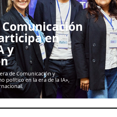
e Comunicación
articipa en
A y
ón
rera de Comunicación y
 político en la era de la IA»,
nacional.