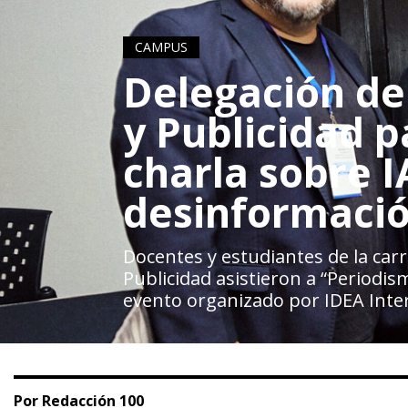
CAMPUS
Delegación d
y Publicidad p
charla sobre I
desinformaci
Docentes y estudiantes de la car
Publicidad asistieron a “Periodismo
evento organizado por IDEA Inter
Por Redacción 100