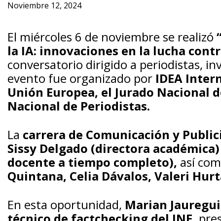
Noviembre 12, 2024
El miércoles 6 de noviembre se realizó
la IA: innovaciones en la lucha cont
conversatorio dirigido a periodistas, in
evento fue organizado por
IDEA Inter
Unión Europea, el Jurado Nacional de
Nacional de Periodistas.
La
carrera de Comunicación y Public
Sissy Delgado (directora académica) 
docente a tiempo completo),
así com
Quintana, Celia Dávalos, Valeri Hu
En esta oportunidad,
Marian Jauregui
técnico de factchecking del JNE,
pres