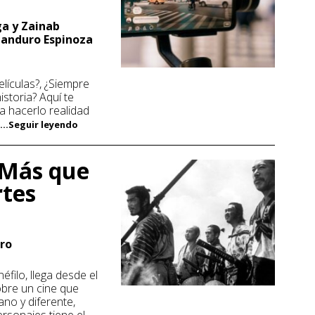
a y Zainab
Panduro Espinoza
elículas?, ¿Siempre
storia? Aquí te
 hacerlo realidad
.
...Seguir leyendo
: Más que
rtes
ro
éfilo, llega desde el
obre un cine que
no y diferente,
ersonajes tiene el