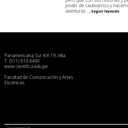
poder de cautivarnos y hacernos
aventuras.
...Seguir leyendo
Panamericana Sur Km 19, Villa
T. (511) 610 6400
www.cientifica.edu.pe
Facultad de Comunicación y Artes
Escénicas.