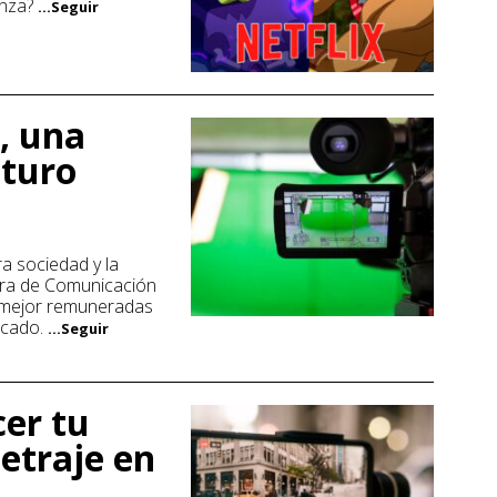
anza?
...Seguir
, una
uturo
a sociedad y la
rera de Comunicación
 mejor remuneradas
rcado.
...Seguir
cer tu
etraje en