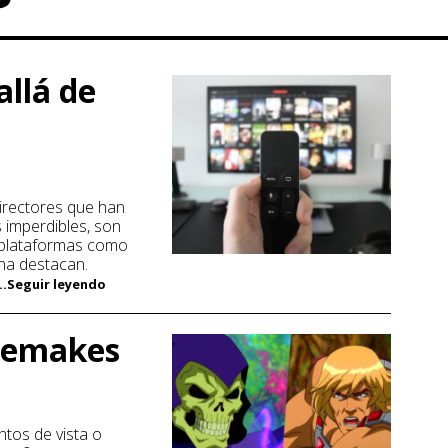
allá de
directores que han
 imperdibles, son
e plataformas como
na destacan.
...Seguir leyendo
remakes
ntos de vista o