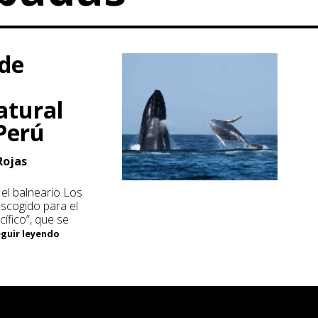
 de
atural
 Perú
Rojas
el balneario Los
escogido para el
cífico”, que se
eguir leyendo