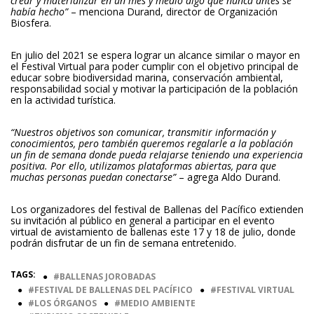
crear y materializar en un mes y medio algo que nunca antes se
había hecho”
– menciona Durand, director de Organización
Biosfera.
En julio del 2021 se espera lograr un alcance similar o mayor en
el Festival Virtual para poder cumplir con el objetivo principal de
educar sobre biodiversidad marina, conservación ambiental,
responsabilidad social y motivar la participación de la población
en la actividad turística.
“Nuestros objetivos son comunicar, transmitir información y
conocimientos, pero también queremos regalarle a la población
un fin de semana donde pueda relajarse teniendo una experiencia
positiva. Por ello, utilizamos plataformas abiertas, para que
muchas personas puedan conectarse”
– agrega Aldo Durand.
Los organizadores del festival de Ballenas del Pacífico extienden
su invitación al público en general a participar en el evento
virtual de avistamiento de ballenas este 17 y 18 de julio, donde
podrán disfrutar de un fin de semana entretenido.
TAGS:
●
BALLENAS JOROBADAS
●
FESTIVAL DE BALLENAS DEL PACÍFICO
●
FESTIVAL VIRTUAL
●
LOS ÓRGANOS
●
MEDIO AMBIENTE