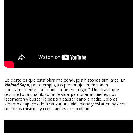
Lo cierto es que esta obra me condujo a historias similares. En
Vinland Saga,
por ejemplo, los personajes mencionan
constantemente que “nadie tiene enemigos”. Una frase que
resume toda una filosofía de vida: perdonar a quienes nos
lastimaron y buscar la paz sin causar daño a nadie. Solo así
seremos capaces de alcanzar una vida plena y estar en paz con
nosotros mismos y con quienes nos rodean.