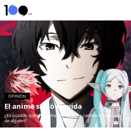
OPINIÓN
El anime salvó mi vida
¿Es posible que unos simples dibujitos cambien el destino
de alguien?