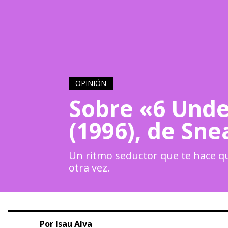
OPINIÓN
Sobre «6 Und
(1996), de Sn
Un ritmo seductor que te hace qu
otra vez.
Por Isau Alva