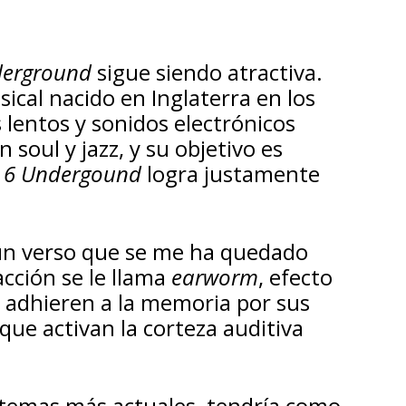
derground
sigue siendo atractiva.
sical nacido en Inglaterra en los
 lentos y sonidos electrónicos
soul y jazz, y su objetivo es
.
6 Undergound
logra justamente
un verso que se me ha quedado
cción se le llama
earworm
, efecto
e adhieren a la memoria por sus
que activan la corteza auditiva
n temas más actuales, tendría como