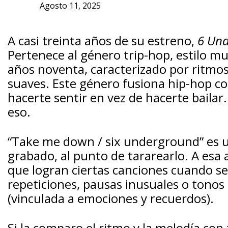
Agosto 11, 2025
A casi treinta años de su estreno,
6 Un
Pertenece al género trip-hop, estilo mu
años noventa, caracterizado por ritmos
suaves. Este género fusiona hip-hop con 
hacerte sentir en vez de hacerte bailar
eso.
“Take me down / six underground” es 
grabado, al punto de tararearlo. A esa a
que logran ciertas canciones cuando s
repeticiones, pausas inusuales o tonos 
(vinculada a emociones y recuerdos).
Si la comparo el ritmo y la melodía co