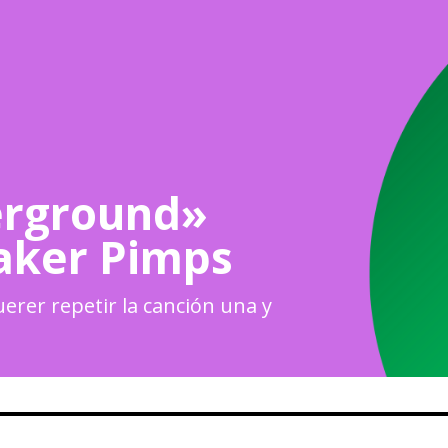
erground»
eaker Pimps
erer repetir la canción una y