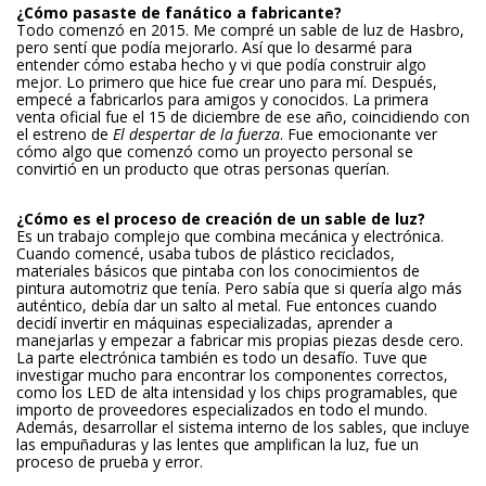
¿Cómo pasaste de fanático a fabricante?
Todo comenzó en 2015. Me compré un sable de luz de Hasbro,
pero sentí que podía mejorarlo. Así que lo desarmé para
entender cómo estaba hecho y vi que podía construir algo
mejor. Lo primero que hice fue crear uno para mí. Después,
empecé a fabricarlos para amigos y conocidos. La primera
venta oficial fue el 15 de diciembre de ese año, coincidiendo con
el estreno de
El despertar de la fuerza
. Fue emocionante ver
cómo algo que comenzó como un proyecto personal se
convirtió en un producto que otras personas querían.
¿Cómo es el proceso de creación de un sable de luz?
Es un trabajo complejo que combina mecánica y electrónica.
Cuando comencé, usaba tubos de plástico reciclados,
materiales básicos que pintaba con los conocimientos de
pintura automotriz que tenía. Pero sabía que si quería algo más
auténtico, debía dar un salto al metal. Fue entonces cuando
decidí invertir en máquinas especializadas, aprender a
manejarlas y empezar a fabricar mis propias piezas desde cero.
La parte electrónica también es todo un desafío. Tuve que
investigar mucho para encontrar los componentes correctos,
como los LED de alta intensidad y los chips programables, que
importo de proveedores especializados en todo el mundo.
Además, desarrollar el sistema interno de los sables, que incluye
las empuñaduras y las lentes que amplifican la luz, fue un
proceso de prueba y error.