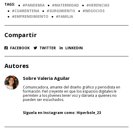
TAGS:
●
PANDEMIA
●
MATERNIDAD
●
HERENCIAS
●
CUARENTENA
●
SURGIMIENTO
●
NEGOCIOS
●
EMPRENDIMIENTO
●
FAMILIA
Compartir
FACEBOOK
TWITTER
LINKEDIN
Autores
Sobre Valeria Aguilar
Comunicadora, amante del diseño gráfico y periodista en
formación. Fiel creyente en que los espacios digitales le
permiten a los jóvenes tener voz y dársela a quienes no
pueden ser escuchados.
Síguela en Instagram como:
Hiperbole_23