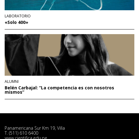
LABORATORIO
«Solo 400»
ALUMNI
Belén Carbajal: “La competencia es con nosotros
mismos”
Panamericana Sur Km 19, Villa
T. (511) 610 6400
www.cientifica.edu.pe