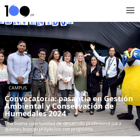
CAMPUS
Convocatoria: pasantía en Gestión
Ambiental y Conservación de
Humedales 2024
Una buena oportunidad de desarrollo profesional para
quienes buscan proyectos con propósito.