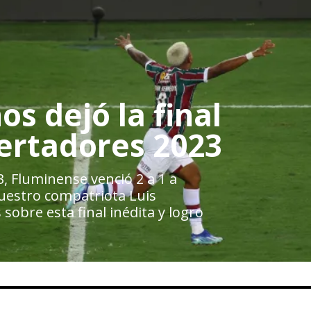
os dejó la final
bertadores 2023
, Fluminense venció 2 a 1 a
nuestro compatriota Luis
obre esta final inédita y logro