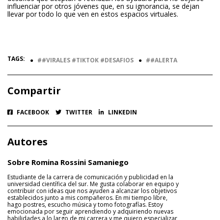
influenciar por otros jóvenes que, en su ignorancia, se dejan
llevar por todo lo que ven en estos espacios virtuales.
TAGS:
●
#VIRALES #TIKTOK #DESAFIOS
●
#ALERTA
Compartir
FACEBOOK
TWITTER
LINKEDIN
Autores
Sobre Romina Rossini Samaniego
Estudiante de la carrera de comunicación y publicidad en la
universidad científica del sur. Me gusta colaborar en equipo y
contribuir con ideas que nos ayuden a alcanzar los objetivos
establecidos junto a mis compañeros. En mi tiempo libre,
hago postres, escucho música y tomo fotografías. Estoy
emocionada por seguir aprendiendo y adquiriendo nuevas
habilidades a lo largo de mi carrera y me quiero especializar