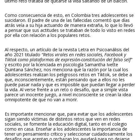
último reto trataba de quitarse la vida saltando de un balcón.
Como consecuencia de esto, en Colombia tres adolescentes se
suicidaron. El padre de una de las fallecidas comentó que días
atrás veía a su hija actuando de manera extraña, lo que lo llevó
a pensar que sus actitudes se trataban de todo lo visto en redes
por ella con relación a los populares retos.
Al respecto, un artículo de la revista Letra en Psicoanálisis del
año 2021 titulado
“Retos virales en redes sociales, Facebook y
Tiktok como plataformas de expresión-constitución del falso self”
y escrito por la licenciada en psicología Samantha Ivette
Quintana Sánchez, nos menciona que la razón por la cual los
adolescentes realizan los peligrosos retos en Tiktok, se debe a
que, inconscientemente, están pensando que a ellos no les
puede pasar nada y que es imposible que puedan llegar a perder
la vida. Al verse frente a un reto o desafío, que a simple vista
parece un inocente juego, a nivel inconsciente se crean la idea
omnipotente de que no van a morir.
Es importante mencionar que, para evitar que los adolescentes
sigan siendo víctimas de distintos retos que ven en redes
sociales, se fomente la educación digital, tanto en el colegio
como en casa. Enseñar a los adolescentes la importancia de
tener un pensamiento crítico y seleccionar cuidadosamente los
desafíos que aceptan o rechazan los ayudará para no dejarse