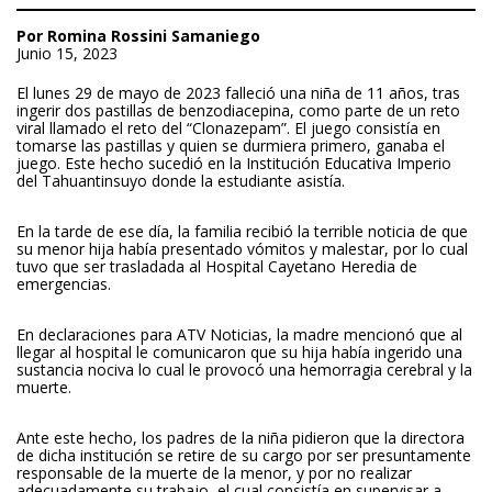
Por Romina Rossini Samaniego
Junio 15, 2023
El lunes 29 de mayo de 2023 falleció una niña de 11 años, tras
ingerir dos pastillas de
benzodiacepina,
como parte de un reto
viral llamado el reto del “Clonazepam”. El juego consistía en
tomarse las pastillas y quien se durmiera primero, ganaba el
juego. Este hecho sucedió en la Institución Educativa Imperio
del Tahuantinsuyo donde la estudiante asistía.
En la tarde de ese día, la familia recibió la terrible noticia de que
su menor hija había presentado vómitos y malestar, por lo cual
tuvo que ser trasladada al Hospital Cayetano Heredia de
emergencias.
En declaraciones para ATV Noticias, la madre mencionó que al
llegar al hospital le comunicaron que su hija había ingerido una
sustancia nociva lo cual le provocó una hemorragia cerebral y la
muerte.
Ante este hecho, los padres de la niña pidieron que la directora
de dicha institución se retire de su cargo por ser presuntamente
responsable de la muerte de la menor, y por no realizar
adecuadamente su trabajo, el cual consistía en supervisar a