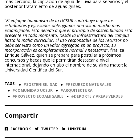
más cercano, la captación de agua de lluvia para servicios y el
posterior tratamiento de aguas grises.
“
El enfoque humanista de la UCSUR contribuye a que los
estudiantes y egresados obtengamos una visión mucho más
ecoamigable. Esto debido a que el principio de sostenibilidad está
presente en todo momento. Desde la infraestructura del campus
hasta la malla curricular. El uso responsable de los recursos no
debe ser visto como un valor agregado en un proyecto, su
incorporación es completamente normal y necesaria
”, finaliza
Enrique Gálvez, quien se prepara para postular a próximos
concursos y becas que le permitirán destacar a nivel
internacional, dejando en alto el nombre de su alma mater: la
Universidad Científica del Sur.
TAGS:
●
SOSTENIBILIDAD
●
RECURSOS NATURALES
●
COMUNIDAD UCSUR
●
ARQUITECTURA
●
PROYECTO ECOAMIGABLE
●
DEPORTE Y ÁREAS VERDES
Compartir
FACEBOOK
TWITTER
LINKEDIN