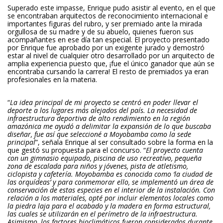
Superado este impasse, Enrique pudo asistir al evento, en el que
se encontraban arquitectos de reconocimiento internacional e
importantes figuras del rubro, y ser premiado ante la mirada
orgullosa de su madre y de su abuelo, quienes fueron sus
acompañantes en ese día tan especial. El proyecto presentado
por Enrique fue aprobado por un exigente jurado y demostró
estar al nivel de cualquier otro desarrollado por un arquitecto de
amplia experiencia puesto que, ¡fue el único ganador que aún se
encontraba cursando la carrera! El resto de premiados ya eran
profesionales en la materia.
“
La idea principal de mi proyecto se centró en poder llevar el
deporte a los lugares más alejados del país. La necesidad de
infraestructura deportiva de alto rendimiento en la región
amazónica me ayudó a delimitar la expansión de lo que buscaba
diseñar, fue así que seleccioné a Moyobamba como la sede
principal
”, señala Enrique al ser consultado sobre la forma en la
que gestó su propuesta para el concurso. “
El proyecto cuenta
con un gimnasio equipado, piscina de uso recreativo, pequeña
zona de escalada para niños y jóvenes, pista de atletismo,
ciclopista y cafetería. Moyobamba es conocida como ‘la ciudad de
las orquídeas’ y para conmemorar ello, se implementó un área de
conservación de estas especies en el interior de la instalación. Con
relación a los materiales, opté por incluir elementos locales como
la piedra laja para el acabado y la madera en forma estructural,
las cuales se utilizarán en el perímetro de la infraestructura.
Asimismo, los factores bioclimáticos fueron considerados durante