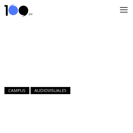
CAMPUS
AUDIOVISUALES
Fotorreportaje de la Graduación
2025: «Hasta pronto»
Cobertura fotográfica especial de los alumnos Ángel Mayta y
Esteban Toribio.