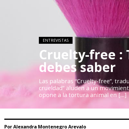
ENTREVISTAS
Cruelty-free :
debes saber
Las palabras “Cruelty-free”, trad
crueldad” aluden a un movimient
opone a la tortura animal en […]
Por Alexandra Montenegro Arevalo