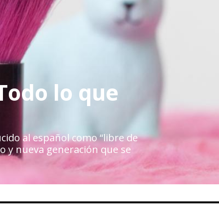
 Todo lo que
ucido al español como “libre de
o y nueva generación que se