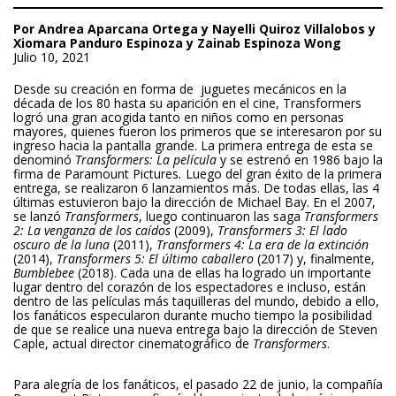
Por Andrea Aparcana Ortega y Nayelli Quiroz Villalobos y
Xiomara Panduro Espinoza y Zainab Espinoza Wong
Julio 10, 2021
Desde su creación en forma de juguetes mecánicos en la
década de los 80 hasta su aparición en el cine, Transformers
logró una gran acogida tanto en niños como en personas
mayores, quienes fueron los primeros que se interesaron por su
ingreso hacia la pantalla grande. La primera entrega de esta se
denominó
Transformers: La película
y se estrenó en 1986 bajo la
firma de Paramount Pictures
.
Luego del gran éxito de la primera
entrega, se realizaron 6 lanzamientos más. De todas ellas, las 4
últimas estuvieron bajo la dirección de Michael Bay. En el 2007,
se lanzó
Transformers
, luego continuaron las saga
Transformers
2: La venganza de los caídos
(2009),
Transformers 3: El lado
oscuro de la luna
(2011),
Transformers 4: La era de la extinción
(2014),
Transformers 5: El último caballero
(2017) y, finalmente,
Bumblebee
(2018). Cada una de ellas ha logrado un importante
lugar dentro del corazón de los espectadores e incluso, están
dentro de las películas más taquilleras del mundo, debido a ello,
los fanáticos especularon durante mucho tiempo la posibilidad
de que se realice una nueva entrega bajo la dirección de Steven
Caple, actual director cinematográfico de
Transformers
.
Para alegría de los fanáticos, el pasado 22 de junio, la compañía