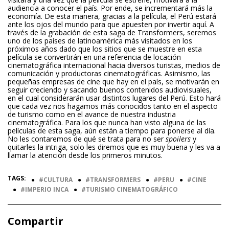
audiencia a conocer el país. Por ende, se incrementará más la
economía. De esta manera, gracias a la película, el Perú estará
ante los ojos del mundo para que apuesten por invertir aquí. A
través de la grabación de esta saga de Transformers, seremos
uno de los países de latinoamérica más visitados en los
próximos años dado que los sitios que se muestre en esta
película se convertirán en una referencia de locación
cinematográfica internacional hacia diversos turistas, medios de
comunicación y productoras cinematográficas. Asimismo, las
pequeñas empresas de cine que hay en el país, se motivarán en
seguir creciendo y sacando buenos contenidos audiovisuales,
en el cual considerarán usar distintos lugares del Perú. Esto hará
que cada vez nos hagamos más conocidos tanto en el aspecto
de turismo como en el avance de nuestra industria
cinematográfica. Para los que nunca han visto alguna de las
películas de esta saga, aún están a tiempo para ponerse al día.
No les contaremos de qué se trata para no ser
spoilers
y
quitarles la intriga, solo les diremos que es muy buena y les va a
llamar la atención desde los primeros minutos.
TAGS:
●
CULTURA
●
TRANSFORMERS
●
PERU
●
CINE
●
IMPERIO INCA
●
TURISMO CINEMATOGRÁFICO
Compartir