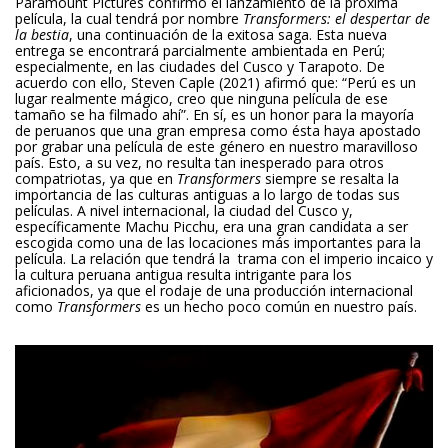
Paramount Pictures confirmó el lanzamiento de la próxima
película, la cual tendrá por nombre
Transformers: el despertar de
la bestia
, una continuación de la exitosa saga. Esta nueva
entrega se encontrará parcialmente ambientada en Perú;
especialmente, en las ciudades del Cusco y Tarapoto. De
acuerdo con ello, Steven Caple (2021) afirmó que: “Perú es un
lugar realmente mágico, creo que ninguna película de ese
tamaño se ha filmado ahí”. En sí, es un honor para la mayoría
de peruanos que una gran empresa como ésta haya apostado
por grabar una película de este género en nuestro maravilloso
país. Esto, a su vez, no resulta tan inesperado para otros
compatriotas, ya que en
Transformers
siempre se resalta la
importancia de las culturas antiguas a lo largo de todas sus
películas. A nivel internacional, la ciudad del Cusco y,
específicamente Machu Picchu, era una gran candidata a ser
escogida como una de las locaciones más importantes para la
película. La relación que tendrá la trama con el imperio incaico y
la cultura peruana antigua resulta intrigante para los
aficionados, ya que el rodaje de una producción internacional
como
Transformers
es un hecho poco común en nuestro país.