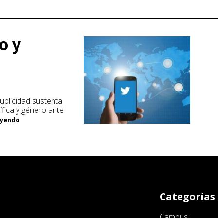
o y
blicidad sustenta
tífica y género ante
leyendo
Categorías
Campus