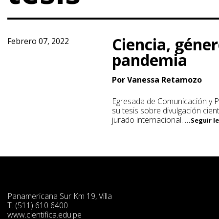
Ciencia, géner
Febrero 07, 2022
pandemia
Por Vanessa Retamozo
Egresada de Comunicación y Pu
su tesis sobre divulgación cien
jurado internacional.
...Seguir 
Panamericana Sur Km 19, Villa
T. (511) 610 6400
www.cientifica.edu.pe