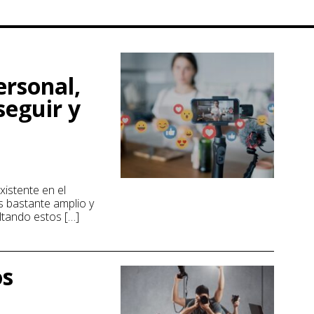
ersonal,
seguir y
xistente en el
s bastante amplio y
ltando estos […]
os