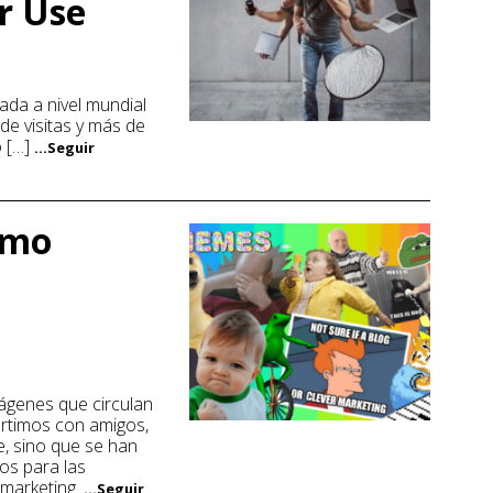
ir Use
ada a nivel mundial
 de visitas y más de
o […]
...Seguir
omo
ágenes que circulan
artimos con amigos,
e, sino que se han
os para las
 marketing.
...Seguir