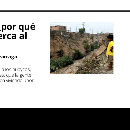
¿por qué
erca al
izarraga
 a los huaycos,
s: que la gente
uen viviendo, ¿por