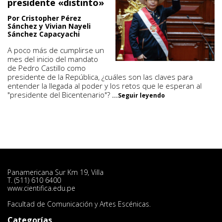
presidente «distinto»
Por Cristopher Pérez
Sánchez y Vivian Nayeli
Sánchez Capacyachi
A poco más de cumplirse un
mes del inicio del mandato
de Pedro Castillo como
presidente de la República, ¿cuáles son las claves para
entender la llegada al poder y los retos que le esperan al
"presidente del Bicentenario"?
...Seguir leyendo
Panamericana Sur Km 19, Villa
T. (511) 610 6400
www.cientifica.edu.pe
Facultad de Comunicación y Artes Escénicas.
Categorías