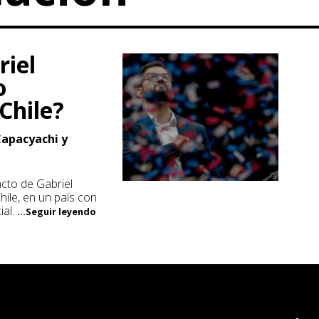
riel
o
Chile?
Capacyachi y
acto de Gabriel
hile, en un país con
ial.
...Seguir leyendo