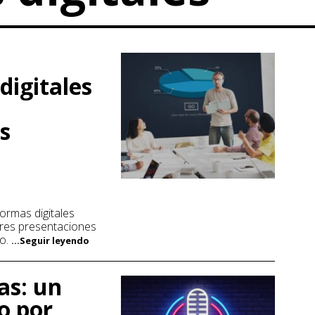
digitales
s
ormas digitales
ores presentaciones
io.
...Seguir leyendo
as: un
o por