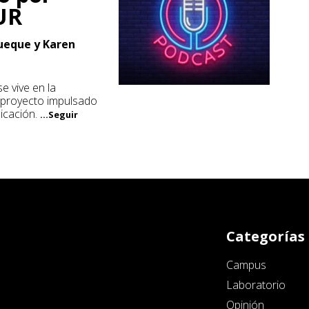
UR
ueque y Karen
e vive en la
e proyecto impulsado
icación.
...Seguir
Categorías
Campus
Laboratorio
Opinión