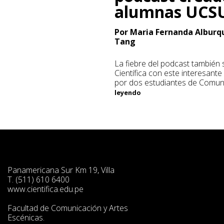
alumnas UCS
Por Maria Fernanda Alburq
Tang
La fiebre del podcast también s
Científica con este interesant
por dos estudiantes de Comun
leyendo
Panamericana Sur Km 19, Villa
T. (511) 610 6400
www.cientifica.edu.pe
Facultad de Comunicación y Artes
Escénicas.