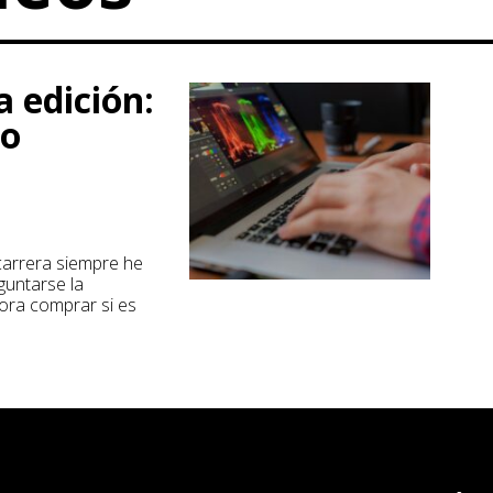
 edición:
 o
 carrera siempre he
untarse la
ora comprar si es