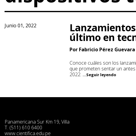
Lanzamientos 
Junio 01, 2022
último en tec
Por Fabricio Pérez Guevara
Conoce cuáles son los lanzam
que prometen sentar un antes
2022.
...Seguir leyendo
Panamericana Sur Km 19, Villa
T. (511) 610 6400
www.cientifica.edu.pe