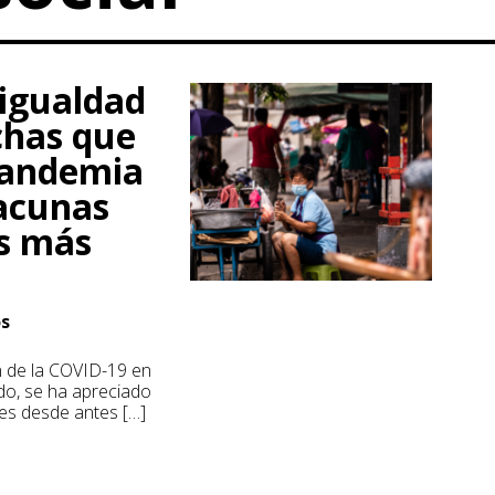
sigualdad
echas que
pandemia
vacunas
es más
os
n de la COVID-19 en
do, se ha apreciado
tes desde antes […]