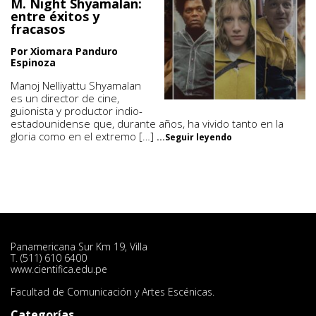
M. Night Shyamalan:
entre éxitos y
fracasos
Por Xiomara Panduro
Espinoza
Manoj Nelliyattu Shyamalan
es un director de cine,
guionista y productor indio-
estadounidense que, durante años, ha vivido tanto en la
gloria como en el extremo […]
...Seguir leyendo
Panamericana Sur Km 19, Villa
T. (511) 610 6400
www.cientifica.edu.pe
Facultad de Comunicación y Artes Escénicas.
Categorías