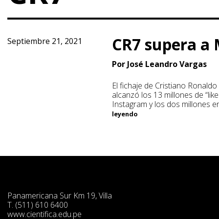
CR7 supera a 
Septiembre 21, 2021
Por José Leandro Vargas
El fichaje de Cristiano Ronaldo
alcanzó los 13 millones de “lik
Instagram y los dos millones e
leyendo
Panamericana Sur Km 19, Villa
T. (511) 610 6400
www.cientifica.edu.pe