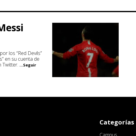
Messi
 por los “Red Devils”
es” en su cuenta de
n Twitter.
...Seguir
Categorías
Campus