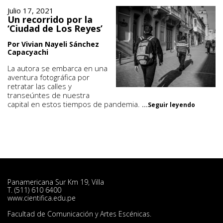
Julio 17, 2021
Un recorrido por la
‘Ciudad de Los Reyes’
Por Vivian Nayeli Sánchez
Capacyachi
La autora se embarca en una
aventura fotográfica por
retratar las calles y
transeúntes de nuestra
capital en estos tiempos de pandemia.
...Seguir leyendo
Panamericana Sur Km 19, Villa
T. (511) 610 6400
www.cientifica.edu.pe
Facultad de Comunicación y Artes Escénicas.