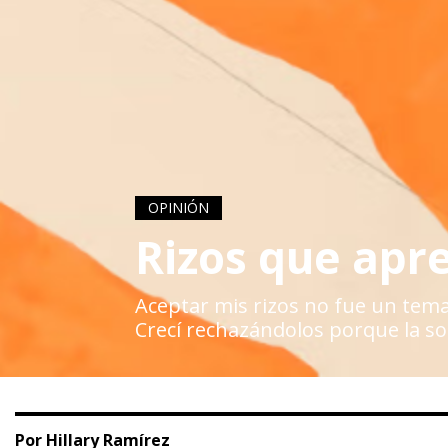
OPINIÓN
Rizos que apr
Aceptar mis rizos no fue un tema 
Crecí rechazándolos porque la so
Por Hillary Ramírez