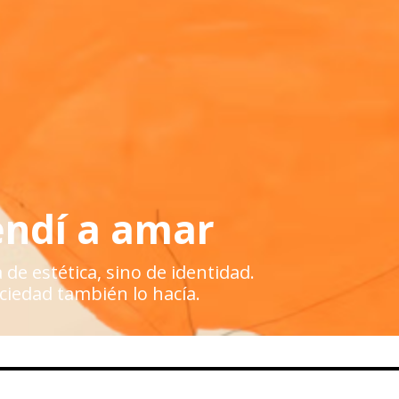
endí a amar
de estética, sino de identidad.
ciedad también lo hacía.