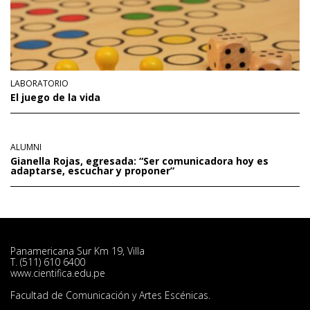
LABORATORIO
El juego de la vida
ALUMNI
Gianella Rojas, egresada: “Ser comunicadora hoy es
adaptarse, escuchar y proponer”
Panamericana Sur Km 19, Villa
T. (511) 610 6400
www.cientifica.edu.pe
Facultad de Comunicación y Artes Escénicas.