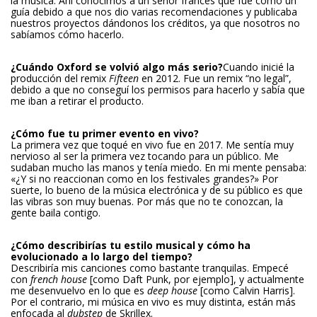
la música. Ahí conocimos a un señor francés que fue como un
guía debido a que nos dio varias recomendaciones y publicaba
nuestros proyectos dándonos los créditos, ya que nosotros no
sabíamos cómo hacerlo.
¿Cuándo Oxford se volvió algo más serio?
Cuando inicié la
producción del remix
Fifteen
en 2012. Fue un remix “no legal”,
debido a que no conseguí los permisos para hacerlo y sabía que
me iban a retirar el producto.
¿Cómo fue tu primer evento en vivo
?
La primera vez que toqué en vivo fue en 2017. Me sentía muy
nervioso al ser la primera vez tocando para un público. Me
sudaban mucho las manos y tenía miedo. En mi mente pensaba:
«¿Y si no reaccionan como en los festivales grandes?» Por
suerte, lo bueno de la música electrónica y de su público es que
las vibras son muy buenas. Por más que no te conozcan, la
gente baila contigo.
¿Cómo describirías tu estilo musical y cómo ha
evolucionado a lo largo del tiempo?
Describiría mis canciones como bastante tranquilas. Empecé
con
french house
[como Daft Punk, por ejemplo], y actualmente
me desenvuelvo en lo que es
deep house
[como Calvin Harris].
Por el contrario, mi música en vivo es muy distinta, están más
enfocada al
dubstep
de Skrillex.