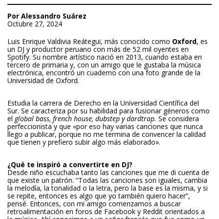
Por Alessandro Suárez
Octubre 27, 2024
Luis Enrique Valdivia Reátegui, más conocido como
Oxford
, es
un DJ y productor peruano con más de 52 mil oyentes en
Spotify. Su nombre artístico
nació en 2013, cuando estaba en
tercero de primaria y, con un amigo que le gustaba la música
electrónica, encontró un cuaderno con una foto grande de la
Universidad de Oxford.
Estudia la carrera de Derecho en la Universidad Científica del
Sur. Se caracteriza por su habilidad para fusionar géneros como
el
global bass, french house, dubstep y dardtrap.
Se considera
perfeccionista y que «po
r eso hay varias canciones que nunca
llego a publicar, porque no me termina de convencer la calidad
que tienen y prefiero subir algo más elaborado».
¿Qué te inspiró a convertirte en DJ?
Desde niño escuchaba tanto las canciones que me di cuenta de
que existe un patrón. “Todas las canciones son iguales, cambia
la melodía, la tonalidad o la letra, pero la base es la misma, y si
se repite, entonces es algo que yo también quiero hacer”,
pensé.
Entonces, c
on mi amigo comenzamos a buscar
retroalimentación en foros de Facebook y Reddit orientados a