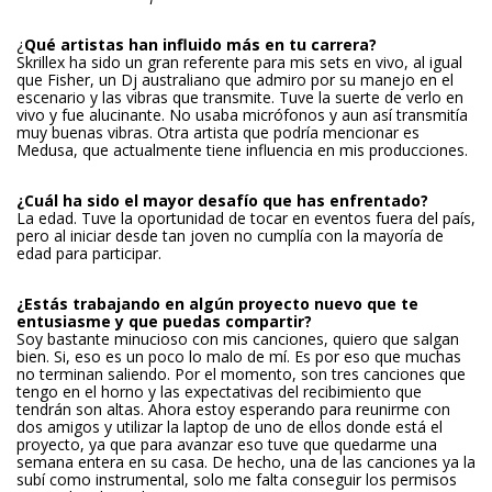
¿
Qué artistas han influido más en tu carrera?
Skrillex ha sido un gran referente para mis sets en vivo, al igual
que Fisher, un Dj australiano que admiro por su manejo en el
escenario y las vibras que transmite. Tuve la suerte de verlo en
vivo y fue alucinante. No usaba micrófonos y aun así transmitía
muy buenas vibras. Otra artista que podría mencionar es
Medusa, que actualmente tiene influencia en mis producciones.
¿Cuál ha sido el mayor desafío que has enfrentado?
La edad. Tuve la oportunidad de tocar en eventos fuera del país,
pero al iniciar desde tan joven no cumplía con la mayoría de
edad para participar.
¿Estás trabajando en algún proyecto nuevo que te
entusiasme y que puedas compartir?
Soy bastante minucioso con mis canciones, quiero que salgan
bien. Si, eso es un poco lo malo de mí. Es por eso que muchas
no terminan saliendo. Por el momento, son tres canciones que
tengo en el horno y las expectativas del recibimiento que
tendrán son altas. Ahora estoy esperando para reunirme con
dos amigos y utilizar la laptop de uno de ellos donde está el
proyecto, ya que para avanzar eso tuve que quedarme una
semana entera en su casa. De hecho, una de las canciones ya la
subí como instrumental, solo me falta conseguir los permisos