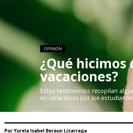
OPINIÓN
¿Qué hicimos 
vacaciones?
Estos testimonios recopilan algun
en vacaciones por los estudiante
Por Yurela Isabel Beraun Lizarraga