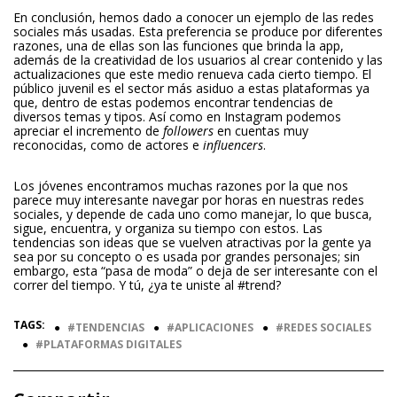
En conclusión, hemos dado a conocer un ejemplo de las redes
sociales más usadas. Esta preferencia se produce por diferentes
razones, una de ellas son las funciones que brinda la app,
además de la creatividad de los usuarios al crear contenido y las
actualizaciones que este medio renueva cada cierto tiempo. El
público juvenil es el sector más asiduo a estas plataformas ya
que, dentro de estas podemos encontrar tendencias de
diversos temas y tipos. Así como en Instagram podemos
apreciar el incremento de
followers
en cuentas muy
reconocidas, como de actores e
influencers
.
Los jóvenes encontramos muchas razones por la que nos
parece muy interesante navegar por horas en nuestras redes
sociales, y depende de cada uno como manejar, lo que busca,
sigue, encuentra, y organiza su tiempo con estos. Las
tendencias son ideas que se vuelven atractivas por la gente ya
sea por su concepto o es usada por grandes personajes; sin
embargo, esta “pasa de moda” o deja de ser interesante con el
correr del tiempo. Y tú, ¿ya te uniste al #trend?
TAGS:
●
TENDENCIAS
●
APLICACIONES
●
REDES SOCIALES
●
PLATAFORMAS DIGITALES