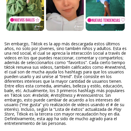
Sin embargo, Tiktok es la app más descargada estos últimos
años, no solo por jóvenes, sino también niños y adultos. Esta es
una red social, el cual se aprecia la interacción social a través de
videos en los que puedes reaccionar, comentar y compartirlos;
además de seleccionarlos como “favoritos”. Cada cierto tiempo
tiktok renueva sus videos, también calificados como #newtrend,
el cual son de mucha ayuda los hashtags para que los usuarios
pueden usarlo y así unirse al “trend”. Este consiste en los
diferentes intereses que la mayor cantidad de usuarios tienen.
Entre ellos esta comedia, animales, belleza y estilo, educación,
baile, etc. Actualmente, los 3 primeros hashtags más populares
en Tiktok son:
#rebelde, #retofitness y #reencuentros
. Sin
embargo, esto puede cambiar de acuerdo a los intereses del
usuario (“me gusta” y/o realización de videos usando el # de su
interés). Incluso, según la “Lista de éxitos” actualizada de
Play
Store
, Titkok es la tercera con mayor recaudación hoy en día.
Definitivamente, esta app ha sido de mucho agrado para el
entretenimiento de las personas.