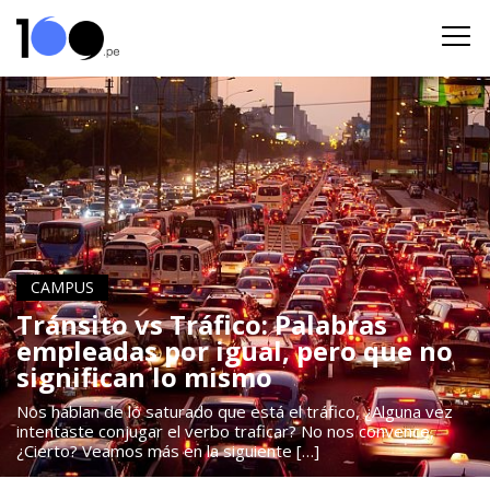
CAMPUS
Tránsito vs Tráfico: Palabras
empleadas por igual, pero que no
significan lo mismo
Nos hablan de lo saturado que está el tráfico, ¿Alguna vez
intentaste conjugar el verbo traficar? No nos convence,
¿Cierto? Veamos más en la siguiente […]