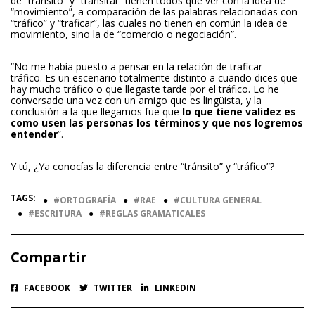
de “tránsito” y “transitar” tienen todos que ver con la idea de
“movimiento”, a comparación de las palabras relacionadas con
“tráfico” y “traficar”, las cuales no tienen en común la idea de
movimiento, sino la de “comercio o negociación”.
“No me había puesto a pensar en la relación de traficar –
tráfico. Es un escenario totalmente distinto a cuando dices que
hay mucho tráfico o que llegaste tarde por el tráfico. Lo he
conversado una vez con un amigo que es lingüista, y la
conclusión a la que llegamos fue que
lo que tiene validez es
como usen las personas los términos y que nos logremos
entender
”.
Y tú, ¿Ya conocías la diferencia entre “tránsito” y “tráfico”?
TAGS:
●
ORTOGRAFÍA
●
RAE
●
CULTURA GENERAL
●
ESCRITURA
●
REGLAS GRAMATICALES
Compartir
FACEBOOK
TWITTER
LINKEDIN